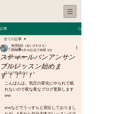
記事
全ての記事
相澤彩絵（あいざわさえ）
全ての記事
2018年4月18日
読了時間: 4分
スティールパンアンサン
今すぐ始める
ブルレッスン始めま
コミュニティ
ブログ作成のヒント
す！！！！
こんばんは。気圧の変化にやられて眠
れないので夜な夜なブログ更新します
ww
snsなどでうっすらと宣伝しておりまし
たが、5月から自分主体のレッスンクラ