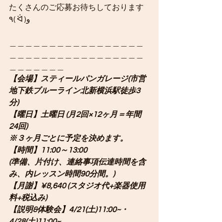
たくさんのご応募お待ちしております
٩( ᐛ )و
＿＿＿＿＿＿＿＿＿＿＿＿＿＿＿＿＿
＿＿＿＿＿＿＿＿＿＿＿＿＿＿＿＿＿
＿＿＿＿＿＿＿
【会場】スティールパンガレージ(市営
地下鉄ブルーライン北新横浜駅徒歩3
分)
【曜日】土曜日 (月2回×12ヶ月＝年間
24回)
※３ヶ月ごとに予定を決めます。
【時間】11:00～13:00
(準備、片付け、連絡事項伝達時間を含
み、内レッスン時間90分間。)
【月謝】¥8,640 (スタジオ代+楽器使用
料+税込み)
【説明&体験会】4/21(土)11:00~・
4/28(土)11:00~