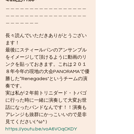
＿＿＿＿＿＿＿＿＿＿＿＿＿＿＿＿＿
＿＿＿＿＿＿＿＿＿＿＿＿＿＿＿＿＿
＿＿＿＿＿＿＿
長々読んでいただきありがとうござい
ます！
最後にスティールパンのアンサンブル
をイメージして頂けるように動画のリ
ンクを貼っておきます。これは２０１
８年今年の現地の大会PANORAMAで優
勝した”Renegades"というチームの演
奏です。
実は私が２年前トリニダード・トバゴ
に行った時に一緒に演奏して大変お世
話になったバンドなんです！！演奏も
アレンジも抜群にかっこいいので是非
見てください( ^ω^ )
https://youtu.be/voA6VOqCKDY